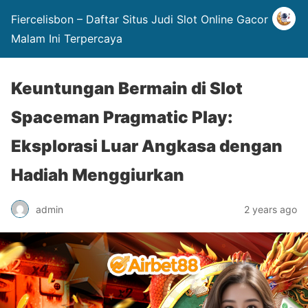
Fiercelisbon – Daftar Situs Judi Slot Online Gacor
Malam Ini Terpercaya
Keuntungan Bermain di Slot
Spaceman Pragmatic Play:
Eksplorasi Luar Angkasa dengan
Hadiah Menggiurkan
admin
2 years ago