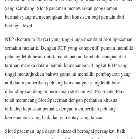
yang seimbang, Slot Spaceman menawarkan pengalaman
bermain yang menyenangkan dan konsisten bagi pemain dari
berbagai level.
RTP (Return to Player) yang tinggi juga membuat Slot Spaceman
semakin menarik. Dengan RTP yang kompetitif, pemain memiliki
peluang lebih besar untuk mendapatkan kembali sebagian dari
taruhan mereka dalam bentuk kemenangan. Tingkat RTP yang
tinggi menunjukkan bahwa game ini memiliki pembayaran yang
adil dan memberikan peluang kemenangan yang lebih besar
dibandingkan dengan permainan slot lainnya. Pragmatic Play
telah merancang Slot Spaceman dengan perhatian khusus
terhadap kepuasan pemain, dengan memberikan peluang
kemenangan yang baik dan gameplay yang lancar.
Slot Spaceman juga dapat diakses di berbagai perangkat, baik