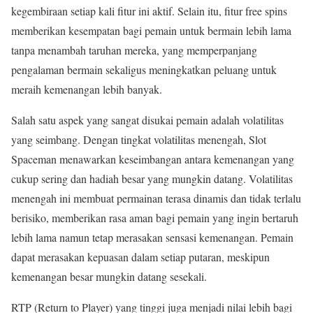
kegembiraan setiap kali fitur ini aktif. Selain itu, fitur free spins
memberikan kesempatan bagi pemain untuk bermain lebih lama
tanpa menambah taruhan mereka, yang memperpanjang
pengalaman bermain sekaligus meningkatkan peluang untuk
meraih kemenangan lebih banyak.
Salah satu aspek yang sangat disukai pemain adalah volatilitas
yang seimbang. Dengan tingkat volatilitas menengah, Slot
Spaceman menawarkan keseimbangan antara kemenangan yang
cukup sering dan hadiah besar yang mungkin datang. Volatilitas
menengah ini membuat permainan terasa dinamis dan tidak terlalu
berisiko, memberikan rasa aman bagi pemain yang ingin bertaruh
lebih lama namun tetap merasakan sensasi kemenangan. Pemain
dapat merasakan kepuasan dalam setiap putaran, meskipun
kemenangan besar mungkin datang sesekali.
RTP (Return to Player) yang tinggi juga menjadi nilai lebih bagi