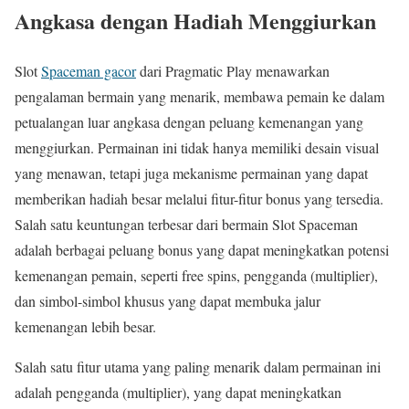
Angkasa dengan Hadiah Menggiurkan
Slot
Spaceman gacor
dari Pragmatic Play menawarkan
pengalaman bermain yang menarik, membawa pemain ke dalam
petualangan luar angkasa dengan peluang kemenangan yang
menggiurkan. Permainan ini tidak hanya memiliki desain visual
yang menawan, tetapi juga mekanisme permainan yang dapat
memberikan hadiah besar melalui fitur-fitur bonus yang tersedia.
Salah satu keuntungan terbesar dari bermain Slot Spaceman
adalah berbagai peluang bonus yang dapat meningkatkan potensi
kemenangan pemain, seperti free spins, pengganda (multiplier),
dan simbol-simbol khusus yang dapat membuka jalur
kemenangan lebih besar.
Salah satu fitur utama yang paling menarik dalam permainan ini
adalah pengganda (multiplier), yang dapat meningkatkan