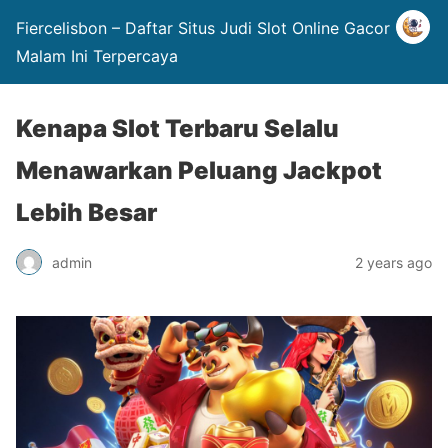
Fiercelisbon – Daftar Situs Judi Slot Online Gacor
Malam Ini Terpercaya
Kenapa Slot Terbaru Selalu
Menawarkan Peluang Jackpot
Lebih Besar
admin
2 years ago