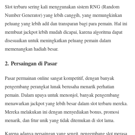
Slot terbaru sering kali menggunakan sistem RNG (Random
Number Generator) yang lebih canggih, yang memungkinkan
peluang yang lebih adil dan transparan bagi para pemain. Hal ini
membuat jackpot lebih mudah dicapai, karena algoritma dapat
disesuaikan untuk meningkatkan peluang pemain dalam
memenangkan hadiah besar.
2.
Persaingan di Pasar
Pasar permainan online sangat kompetitif, dengan banyak
pengembang perangkat lunak berusaha menarik perhatian
pemain. Dalam upaya untuk menonjol, banyak pengembang
menawarkan jackpot yang lebih besar dalam slot terbaru mereka.
Mereka melakukan ini dengan menyediakan bonus, promosi
menarik, dan fitur unik yang tidak ditemukan di slot lama.
Karena adanya persaingan yang sengit, pengembang slot merasa