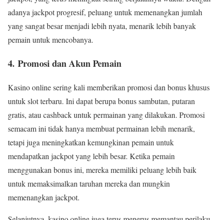
adanya jackpot progresif, peluang untuk memenangkan jumlah
yang sangat besar menjadi lebih nyata, menarik lebih banyak
pemain untuk mencobanya.
4.
Promosi dan Akun Pemain
Kasino online sering kali memberikan promosi dan bonus khusus
untuk slot terbaru. Ini dapat berupa bonus sambutan, putaran
gratis, atau cashback untuk permainan yang dilakukan. Promosi
semacam ini tidak hanya membuat permainan lebih menarik,
tetapi juga meningkatkan kemungkinan pemain untuk
mendapatkan jackpot yang lebih besar. Ketika pemain
menggunakan bonus ini, mereka memiliki peluang lebih baik
untuk memaksimalkan taruhan mereka dan mungkin
memenangkan jackpot.
Selanjutnya, kasino online juga terus menerus memantau perilaku