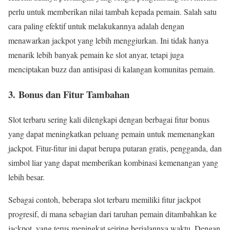
perlu untuk memberikan nilai tambah kepada pemain. Salah satu
cara paling efektif untuk melakukannya adalah dengan
menawarkan jackpot yang lebih menggiurkan. Ini tidak hanya
menarik lebih banyak pemain ke slot anyar, tetapi juga
menciptakan buzz dan antisipasi di kalangan komunitas pemain.
3.
Bonus dan Fitur Tambahan
Slot terbaru sering kali dilengkapi dengan berbagai fitur bonus
yang dapat meningkatkan peluang pemain untuk memenangkan
jackpot. Fitur-fitur ini dapat berupa putaran gratis, pengganda, dan
simbol liar yang dapat memberikan kombinasi kemenangan yang
lebih besar.
Sebagai contoh, beberapa slot terbaru memiliki fitur jackpot
progresif, di mana sebagian dari taruhan pemain ditambahkan ke
jackpot, yang terus meningkat seiring berjalannya waktu. Dengan