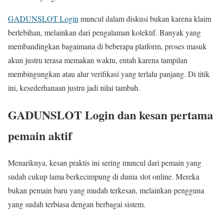
GADUNSLOT Login
muncul dalam diskusi bukan karena klaim
berlebihan, melainkan dari pengalaman kolektif. Banyak yang
membandingkan bagaimana di beberapa platform, proses masuk
akun justru terasa memakan waktu, entah karena tampilan
membingungkan atau alur verifikasi yang terlalu panjang. Di titik
ini, kesederhanaan justru jadi nilai tambah.
GADUNSLOT Login dan kesan pertama
pemain aktif
Menariknya, kesan praktis ini sering muncul dari pemain yang
sudah cukup lama berkecimpung di dunia slot online. Mereka
bukan pemain baru yang mudah terkesan, melainkan pengguna
yang sudah terbiasa dengan berbagai sistem.