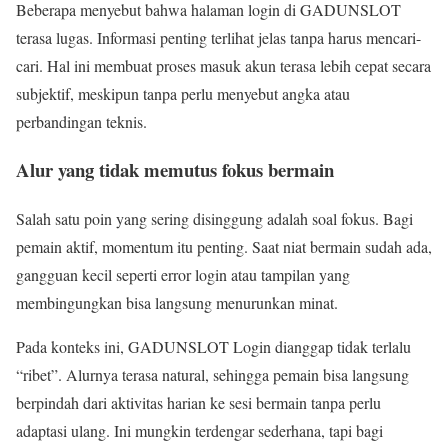
Beberapa menyebut bahwa halaman login di GADUNSLOT
terasa lugas. Informasi penting terlihat jelas tanpa harus mencari-
cari. Hal ini membuat proses masuk akun terasa lebih cepat secara
subjektif, meskipun tanpa perlu menyebut angka atau
perbandingan teknis.
Alur yang tidak memutus fokus bermain
Salah satu poin yang sering disinggung adalah soal fokus. Bagi
pemain aktif, momentum itu penting. Saat niat bermain sudah ada,
gangguan kecil seperti error login atau tampilan yang
membingungkan bisa langsung menurunkan minat.
Pada konteks ini, GADUNSLOT Login dianggap tidak terlalu
“ribet”. Alurnya terasa natural, sehingga pemain bisa langsung
berpindah dari aktivitas harian ke sesi bermain tanpa perlu
adaptasi ulang. Ini mungkin terdengar sederhana, tapi bagi