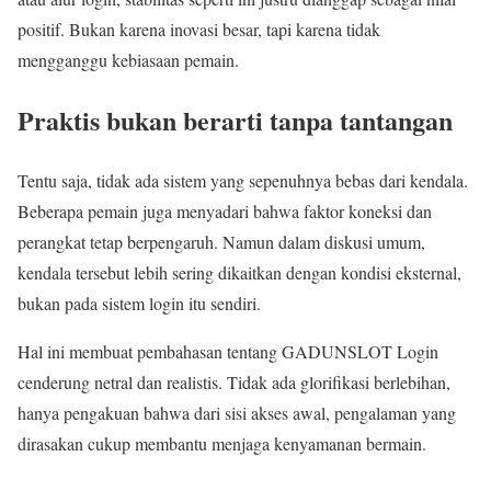
positif. Bukan karena inovasi besar, tapi karena tidak
mengganggu kebiasaan pemain.
Praktis bukan berarti tanpa tantangan
Tentu saja, tidak ada sistem yang sepenuhnya bebas dari kendala.
Beberapa pemain juga menyadari bahwa faktor koneksi dan
perangkat tetap berpengaruh. Namun dalam diskusi umum,
kendala tersebut lebih sering dikaitkan dengan kondisi eksternal,
bukan pada sistem login itu sendiri.
Hal ini membuat pembahasan tentang GADUNSLOT Login
cenderung netral dan realistis. Tidak ada glorifikasi berlebihan,
hanya pengakuan bahwa dari sisi akses awal, pengalaman yang
dirasakan cukup membantu menjaga kenyamanan bermain.