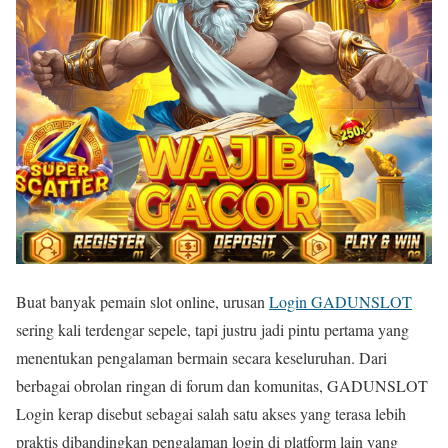
Buat banyak pemain slot online, urusan
Login GADUNSLOT
sering kali terdengar sepele, tapi justru jadi pintu pertama yang
menentukan pengalaman bermain secara keseluruhan. Dari
berbagai obrolan ringan di forum dan komunitas, GADUNSLOT
Login kerap disebut sebagai salah satu akses yang terasa lebih
praktis dibandingkan pengalaman login di platform lain yang