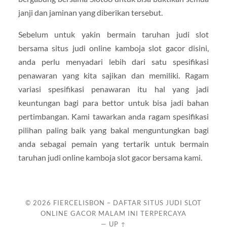
janji dan jaminan yang diberikan tersebut.
Sebelum untuk yakin bermain taruhan judi slot
bersama situs judi online kamboja slot gacor disini,
anda perlu menyadari lebih dari satu spesifikasi
penawaran yang kita sajikan dan memiliki. Ragam
variasi spesifikasi penawaran itu hal yang jadi
keuntungan bagi para bettor untuk bisa jadi bahan
pertimbangan. Kami tawarkan anda ragam spesifikasi
pilihan paling baik yang bakal menguntungkan bagi
anda sebagai pemain yang tertarik untuk bermain
taruhan judi online kamboja slot gacor bersama kami.
© 2026
FIERCELISBON – DAFTAR SITUS JUDI SLOT
ONLINE GACOR MALAM INI TERPERCAYA
—
UP ↑