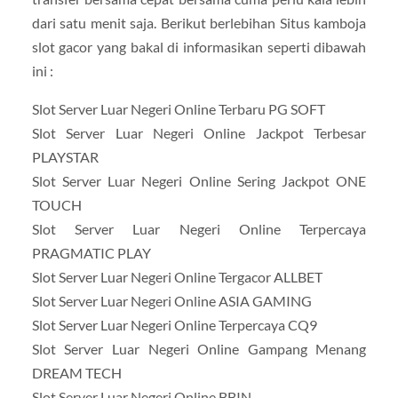
dari satu menit saja. Berikut berlebihan Situs kamboja
slot gacor yang bakal di informasikan seperti dibawah
ini :
Slot Server Luar Negeri Online Terbaru PG SOFT
Slot Server Luar Negeri Online Jackpot Terbesar
PLAYSTAR
Slot Server Luar Negeri Online Sering Jackpot ONE
TOUCH
Slot Server Luar Negeri Online Terpercaya
PRAGMATIC PLAY
Slot Server Luar Negeri Online Tergacor ALLBET
Slot Server Luar Negeri Online ASIA GAMING
Slot Server Luar Negeri Online Terpercaya CQ9
Slot Server Luar Negeri Online Gampang Menang
DREAM TECH
Slot Server Luar Negeri Online BBIN