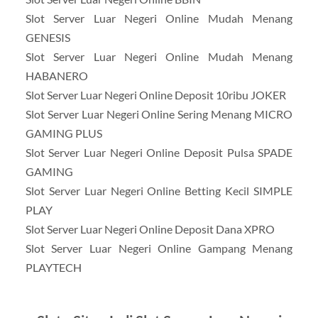
Slot Server Luar Negeri Online Mudah Menang
GENESIS
Slot Server Luar Negeri Online Mudah Menang
HABANERO
Slot Server Luar Negeri Online Deposit 10ribu JOKER
Slot Server Luar Negeri Online Sering Menang MICRO
GAMING PLUS
Slot Server Luar Negeri Online Deposit Pulsa SPADE
GAMING
Slot Server Luar Negeri Online Betting Kecil SIMPLE
PLAY
Slot Server Luar Negeri Online Deposit Dana XPRO
Slot Server Luar Negeri Online Gampang Menang
PLAYTECH