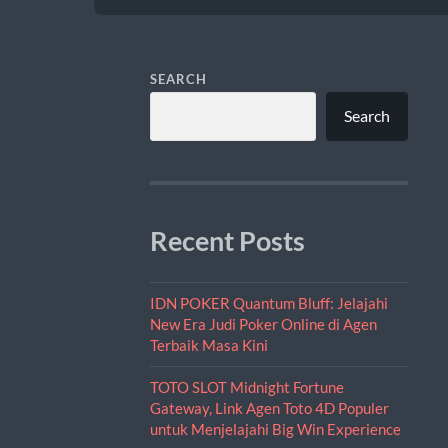
SEARCH
Search
Recent Posts
IDN POKER Quantum Bluff: Jelajahi
New Era Judi Poker Online di Agen
Terbaik Masa Kini
TOTO SLOT Midnight Fortune
Gateway, Link Agen Toto 4D Populer
untuk Menjelajahi Big Win Experience