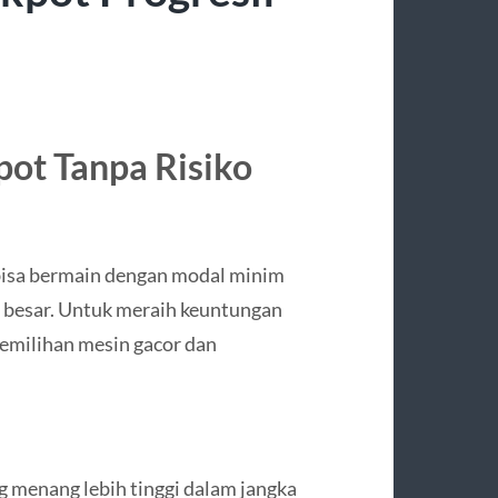
ot Tanpa Risiko
bisa bermain dengan modal minim
 besar. Untuk meraih keuntungan
emilihan mesin gacor dan
g menang lebih tinggi dalam jangka