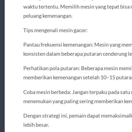
waktu tertentu. Memilih mesin yang tepat bisa 
peluang kemenangan.
Tips mengenali mesin gacor:
Pantau frekuensi kemenangan: Mesin yang me
konsisten dalam beberapa putaran cenderung le
Perhatikan pola putaran: Beberapa mesin memili
memberikan kemenangan setelah 10–15 putara
Coba mesin berbeda: Jangan terpaku pada satu 
menemukan yang paling sering memberikan ke
Dengan strategi ini, pemain dapat memaksimalk
lebih besar.