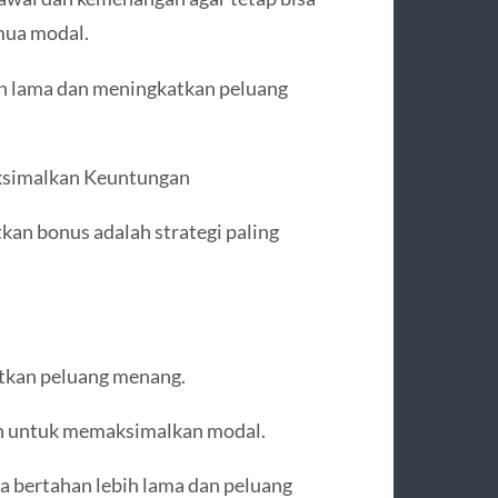
mua modal.
ih lama dan meningkatkan peluang
ksimalkan Keuntungan
an bonus adalah strategi paling
atkan peluang menang.
pin untuk memaksimalkan modal.
sa bertahan lebih lama dan peluang