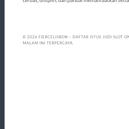
© 2026
FIERCELISBON – DAFTAR SITUS JUDI SLOT 
MALAM INI TERPERCAYA