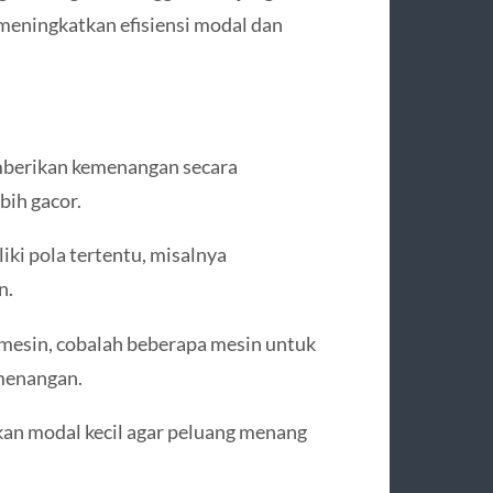
meningkatkan efisiensi modal dan
mberikan kemenangan secara
bih gacor.
ki pola tertentu, misalnya
n.
mesin, cobalah beberapa mesin untuk
menangan.
an modal kecil agar peluang menang