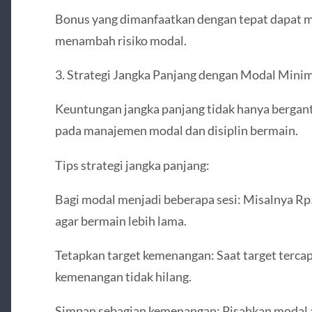
Bonus yang dimanfaatkan dengan tepat dapat 
menambah risiko modal.
3. Strategi Jangka Panjang dengan Modal Mini
Keuntungan jangka panjang tidak hanya bergant
pada manajemen modal dan disiplin bermain.
Tips strategi jangka panjang:
Bagi modal menjadi beberapa sesi: Misalnya Rp
agar bermain lebih lama.
Tetapkan target kemenangan: Saat target tercap
kemenangan tidak hilang.
Simpan sebagian kemenangan: Pisahkan modal a