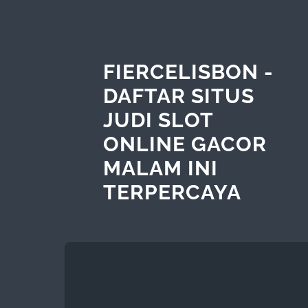
FIERCELISBON -
DAFTAR SITUS
JUDI SLOT
ONLINE GACOR
MALAM INI
TERPERCAYA