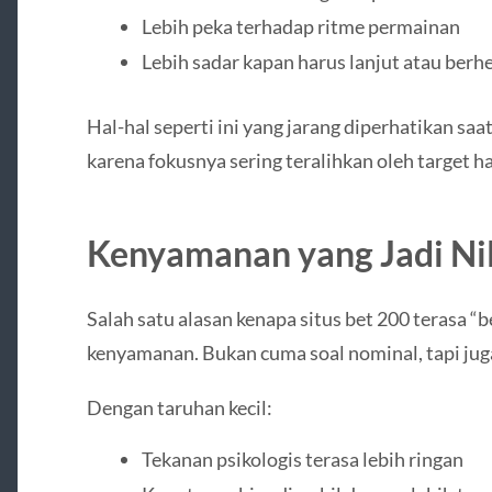
Lebih peka terhadap ritme permainan
Lebih sadar kapan harus lanjut atau berh
Hal-hal seperti ini yang jarang diperhatikan sa
karena fokusnya sering teralihkan oleh target ha
Kenyamanan yang Jadi Ni
Salah satu alasan kenapa situs bet 200 terasa “
kenyamanan. Bukan cuma soal nominal, tapi juga
Dengan taruhan kecil:
Tekanan psikologis terasa lebih ringan