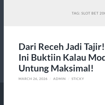
TAG:
SLOT BET 20
Dari Receh Jadi Tajir
Ini Buktiin Kalau Mod
Untung Maksimal!
MARCH 26, 2026
/
ADMIN
/
STICKY