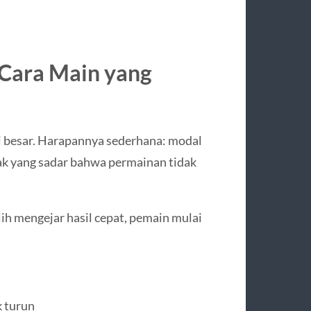
 Cara Main yang
 besar. Harapannya sederhana: modal
nyak yang sadar bahwa permainan tidak
lih mengejar hasil cepat, pemain mulai
 turun