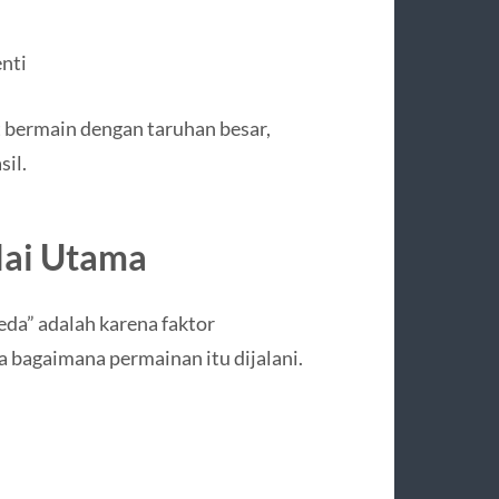
enti
at bermain dengan taruhan besar,
sil.
lai Utama
beda” adalah karena faktor
 bagaimana permainan itu dijalani.