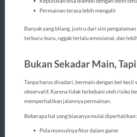
Keputusan bisa diambil dengan lebih ten
Permainan terasa lebih mengalir
Banyak yang bilang, justru dari sini pengalaman
terburu-buru, nggak terlalu emosional, dan leb
Bukan Sekadar Main, Tapi 
Tanpa harus disadari, bermain dengan bet kecil
observatif. Karena tidak terbebani oleh risiko be
memperhatikan jalannya permainan.
Beberapa hal yang biasanya mulai diperhatikan:
Pola munculnya fitur dalam game