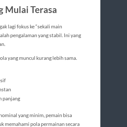
g Mulai Terasa
k lagi fokus ke “sekali main
dalah pengalaman yang stabil. Ini yang
an.
pola yang muncul kurang lebih sama.
sif
nstan
h panjang
n nominal yang minim, pemain bisa
tuk memahami pola permainan secara