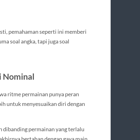
asti, pemahaman seperti ini memberi
a soal angka, tapi juga soal
i Nominal
ahwa ritme permainan punya peran
bih untuk menyesuaikan diri dengan
an dibanding permainan yang terlalu
 akhirnya bertahan dengan gaya main