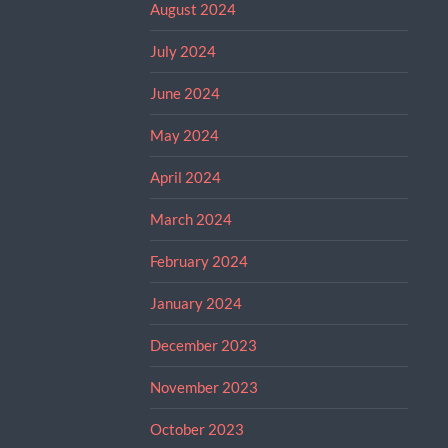
August 2024
July 2024
June 2024
May 2024
April 2024
March 2024
February 2024
January 2024
December 2023
November 2023
October 2023