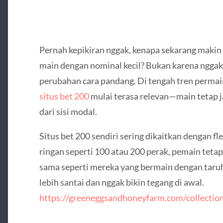
Pernah kepikiran nggak, kenapa sekarang makin
main dengan nominal kecil? Bukan karena nggak 
perubahan cara pandang. Di tengah tren permain
situs bet 200
mulai terasa relevan—main tetap j
dari sisi modal.
Situs bet 200 sendiri sering dikaitkan dengan fl
ringan seperti 100 atau 200 perak, pemain teta
sama seperti mereka yang bermain dengan taruh
lebih santai dan nggak bikin tegang di awal.
https://greeneggsandhoneyfarm.com/collection