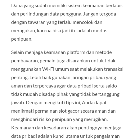
Dana yang sudah memiliki sistem keamanan berlapis
dan perlindungan data pengguna. Jangan tergoda
dengan tawaran yang terlalu mencolok dan
meragukan, karena bisa jadi itu adalah modus
penipuan.
Selain menjaga keamanan platform dan metode
pembayaran, pemain juga disarankan untuk tidak
menggunakan Wi-Fi umum saat melakukan transaksi
penting. Lebih baik gunakan jaringan pribadi yang
aman dan terpercaya agar data pribadi serta saldo
tidak mudah disadap pihak yang tidak bertanggung
jawab. Dengan mengikuti tips ini, Anda dapat
menikmati permainan slot gacor secara aman dan
menghindari risiko penipuan yang merugikan.
Keamanan dan kesadaran akan pentingnya menjaga
data pribadi adalah kunci utama untuk pengalaman