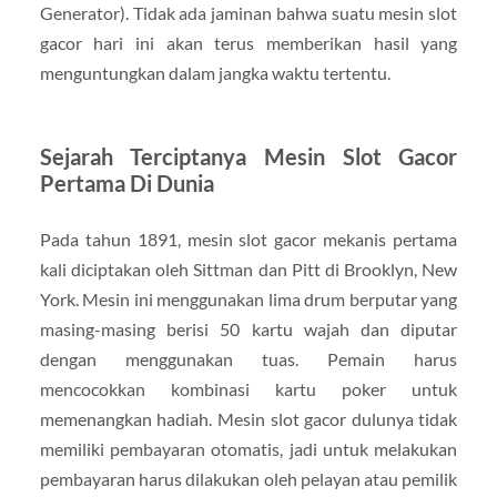
Generator). Tidak ada jaminan bahwa suatu mesin slot
gacor hari ini akan terus memberikan hasil yang
menguntungkan dalam jangka waktu tertentu.
Sejarah Terciptanya Mesin Slot Gacor
Pertama Di Dunia
Pada tahun 1891, mesin slot gacor mekanis pertama
kali diciptakan oleh Sittman dan Pitt di Brooklyn, New
York. Mesin ini menggunakan lima drum berputar yang
masing-masing berisi 50 kartu wajah dan diputar
dengan menggunakan tuas. Pemain harus
mencocokkan kombinasi kartu poker untuk
memenangkan hadiah. Mesin slot gacor dulunya tidak
memiliki pembayaran otomatis, jadi untuk melakukan
pembayaran harus dilakukan oleh pelayan atau pemilik