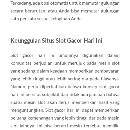
Terkadang, ada opsi otomatis untuk memutar gulungan
secara berurutan, atau Anda bisa memutar gulungan
satu per satu sesuai keinginan Anda.
Keunggulan Situs Slot Gacor Hari Ini
Slot gacor hari ini umumnya digunakan dalam
komunitas perjudian untuk merujuk pada mesin slot
yang sedang dalam keadaan memberikan pembayaran
yang lebih tinggi atau lebih sering daripada biasanya.
Namun, perlu diperhatikan bahwa konsep slot gacor
hari ini bersifat subjektif dan tidak ada jaminan bahwa
suatu mesin slot akan terus memberikan hasil yang
menguntungkan. Slot gacor hari ini dapat memberikan
peluang kemenangan yang lebih tinggi daripada mesin
slot lainnya. Ini bisa berarti mesin tersebut memiliki