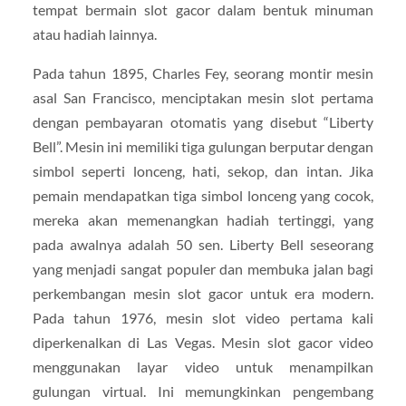
tempat bermain slot gacor dalam bentuk minuman
atau hadiah lainnya.
Pada tahun 1895, Charles Fey, seorang montir mesin
asal San Francisco, menciptakan mesin slot pertama
dengan pembayaran otomatis yang disebut “Liberty
Bell”. Mesin ini memiliki tiga gulungan berputar dengan
simbol seperti lonceng, hati, sekop, dan intan. Jika
pemain mendapatkan tiga simbol lonceng yang cocok,
mereka akan memenangkan hadiah tertinggi, yang
pada awalnya adalah 50 sen. Liberty Bell seseorang
yang menjadi sangat populer dan membuka jalan bagi
perkembangan mesin slot gacor untuk era modern.
Pada tahun 1976, mesin slot video pertama kali
diperkenalkan di Las Vegas. Mesin slot gacor video
menggunakan layar video untuk menampilkan
gulungan virtual. Ini memungkinkan pengembang